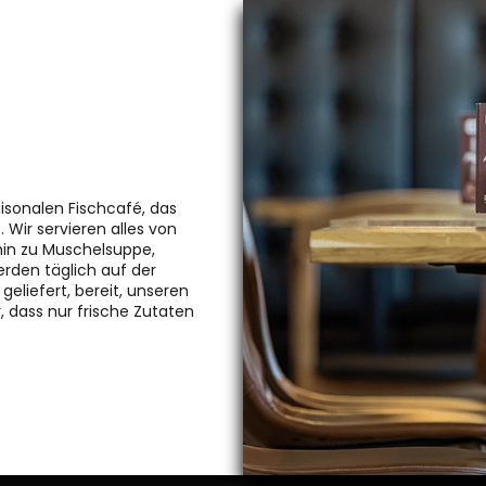
aisonalen Fischcafé, das
 Wir servieren alles von
 hin zu Muschelsuppe,
erden täglich auf der
eliefert, bereit, unseren
, dass nur frische Zutaten